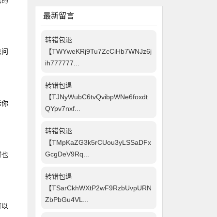
己的
最新留言
转错包退
【TWYweKRj9Tu7ZcCiHb7WNJz6j
点问
ih777777...
转错包退
【TJNyWubC6tvQvibpWNe6foxdt
示你
QYpv7nxf...
转错包退
【TMpKaZG3k5rCUou3yLSSaDFx
GcgDeV9Rq...
时也
转错包退
【TSarCkhWXtP2wF9RzbUvpURN
ZbPbGu4VL...
可以