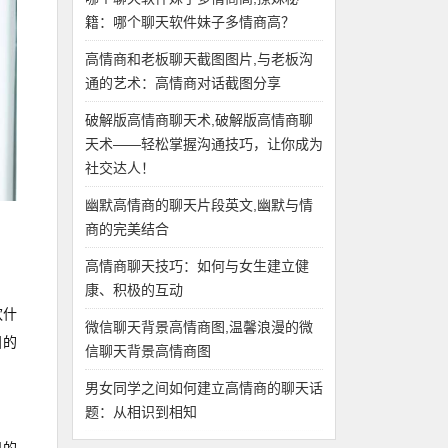
籍：哪个聊天软件妹子多情商高？
高情商和老板聊天截图图片,与老板沟
通的艺术：高情商对话截图分享
破解版高情商聊天术,破解版高情商聊
天术——轻松掌握沟通技巧，让你成为
社交达人！
幽默高情商的聊天片段英文,幽默与情
商的完美结合
高情商聊天技巧：如何与女生建立健
康、积极的互动
欢什
微信聊天背景高情商图,温馨浪漫的微
目的
信聊天背景高情商图
男女同学之间如何建立高情商的聊天话
题：从相识到相知