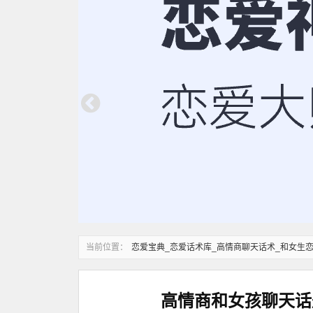
当前位置：
恋爱宝典_恋爱话术库_高情商聊天话术_和女生
高情商和女孩聊天话