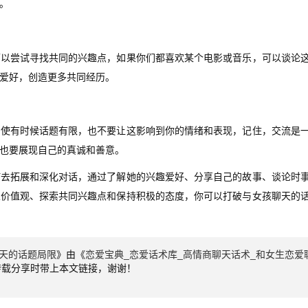
。
可以尝试寻找共同的兴趣点，如果你们都喜欢某个电影或音乐，可以谈论
爱好，创造更多共同经历。
即使有时候话题有限，也不要让这影响到你的情绪和表现，记住，交流是
也要展现自己的真诚和善意。
何去拓展和深化对话，通过了解她的兴趣爱好、分享自己的故事、谈论时
人价值观、探索共同兴趣点和保持积极的态度，你可以打破与女孩聊天的
聊天的话题局限
》由《
恋爱宝典_恋爱话术库_高情商聊天话术_和女生恋爱
转载分享时带上本文链接，谢谢！