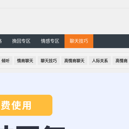
略
挽回专区
情感专区
聊天技巧
倾听
情商聊天
聊天技巧
高情商聊天
人际关系
高情商