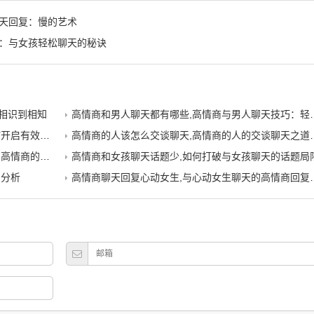
聊天回复：慢的艺术
默：与女孩轻松聊天的秘诀
相识到相知
高情商和男人聊天都有哪些,高情商与男人聊天技巧：轻松掌握沟通的艺术！
解与尊重的艺术
高情商的人该怎么交谈聊天,高情商的人的交谈聊天之道：沟通的艺术与技巧
商的聊天者
高情商和女孩聊天话题少,如何打破与女孩聊天的话题局
例分析
高情商聊天回复心动女生,与心动女生聊天的高情商回复技巧