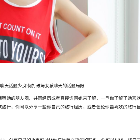
观察她的朋友圈、共同经历或者直接询问她来了解，一旦你了解了她喜
欢旅行，你可以分享一些你自己的旅行经历，或者谈论你最喜欢的旅行