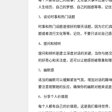
每个人都有自己的故事，无论是大事件还是小
人生经历、自己的梦想、自己的困惑等等，记住
3、谈论时事和热门话题
时事和热门话题是很好的聊天话题，因为它们
题或者流行文化等等，记住，不要只谈论自己感
4、提问和倾听
提问和倾听是建立深度对话的关键，当你与她
的好奇心和关注度，还可以让她感到被尊重和理
5、幽默感
适当的幽默可以缓解紧张气氛，增加对话的趣
要注意观察她的反应，确保你的幽默对她来说是
6、分享个人价值观
每个人都有自己的价值观，这是我们看待世界